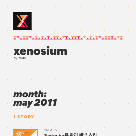
by zvuc
month:
may 2011
1
STORY
CREATIVE
2011
Textcube용 관리 패널 스킨
05