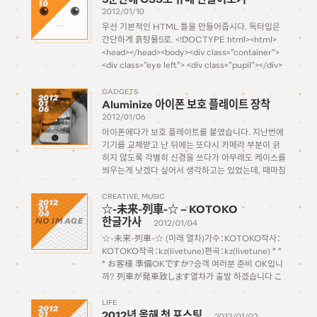
10
2012/01/10
우선 기본적인 HTML 틀을 만들어줍시다. 독타입은
간단하게 흙탕물5로. <!DOCTYPE html><html>
<head></head><body><div class=”container”>
<div class=”eye left”> <div class=”pupil”></div>
<div class=”highlight”></div> </div> <div
class=”eye right”> <div class=”pupil”></div>
GADGETS
2012
Aluminize 아이폰 보호 플레이트 장착
01
<div class=”highlight”></div> </div> <div
06
class=”mouth left”></div> <div class=”mouth
2012/01/06
right”></div></div></body></html> eye는 공통
아이폰에다가 보호 플레이트를 붙였습니다. 지난번에
요소로 pupil과 highlight이라는div를 넣어주고 left
기기를 교체받고 난 뒤에는 또다시 카메라 부분이 긁
하고 right만 […]
히지 않도록 각별히 신경을 쓰다가 아무래도 케이스를
씌우는게 낫겠다 싶어서 생각하고는 있었는데, 때마침
며칠전에 영화보러 갔다가 영화관 안에 휴대폰 케이스
를 파는 샵이 있길래 찾아봤더니 이런 게 있더군요. 전
CREATIVE
MUSIC
2012
☆-未来-列車-☆ – KOTOKO
01
[…]
04
한글가사
NO IMAGE
2012/01/04
☆-未来-列車-☆ (미래 열차)가수：KOTOKO작사：
KOTOKO작곡：kz(livetune)편곡：kz(livetune) * *
* お客様 準備OKですか?승객 여러분 준비 OK입니
까? 列車が発車致します열차가 출발 하겠습니다 こ
こからは各駅停車の未来行きです여기서부터는 매
역마다 정차하는 미래행입니다 性別も生まれた国も
LIFE
2012
2012년 올해 첫 포스팅
01
経験値も問いません성별이나 태어난 나라도 경험치
2012/01/02