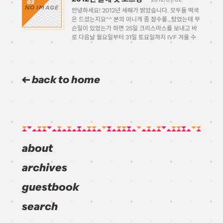
02
NO IMAGE
도 묻지 않아요 お隣と挨拶して おやつは分け合って
안녕하세요! 2012년 새해가 밝았습니다. 모두들 떡국
옆사람과 인사하시고 간식은 나누어 드세요 右に見え
은 드셨는지요^^ 본의 아니게 좀 잠수를…탔었는데 무
ますのは 地球と言う星우측에 보이는 것은 지구라고
슨일이 있었는가 하면 25일 크리스마스를 보내고 바
불리는 별 ケンカばかりして […]
로 다음날 월요일부터 31일 토요일까지 IVF 겨울 수
련회를 다녀왔더랍니다. 힘들긴 했지만 매우 좋은 시
간이었습니다. 여러모로 재충전되고 새 희망을 얻는
시간이었던것 같네요. 아무튼 그래서 […]
back to home
about
archives
guestbook
search