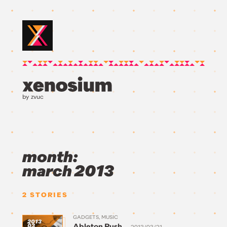
by zvuc
month:
march 2013
2
STORIES
GADGETS
MUSIC
2013
Ableton Push
03