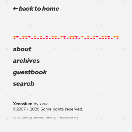
back to home
about
archives
guestbook
search
Xenosium
by zvuc
©2007 - 2026 Some rights reserved.
TOTAL VISITORS
2819180
/
TODAY
201
/
YESTERDAY
445