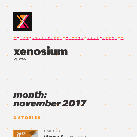
by zvuc
month:
november 2017
3
STORIES
GADGETS
2017
iPhone X
11