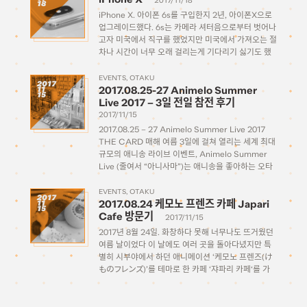
2017/11/18
18
iPhone X. 아이폰 6s를 구입한지 2년, 아이폰X으로
업그레이드했다. 6s는 카메라 셔터음으로부터 벗어나
고자 미국에서 직구를 했었지만 미국에서 가져오는 절
차나 시간이 너무 오래 걸리는게 기다리기 싫기도 했
고 때마침 원래 예정되어있던 일본 여행과도 기간이
맞아서 일본에서 예약을 하고 직접 수령해 올 수 있었
EVENTS
OTAKU
2017
2017.08.25-27 Animelo Summer
11
다. […]
15
Live 2017 – 3일 전일 참전 후기
2017/11/15
2017.08.25 – 27 Animelo Summer Live 2017
THE CARD 매해 여름 3일에 걸쳐 열리는 세계 최대
규모의 애니송 라이브 이벤트, Animelo Summer
Live (줄여서 “아니사마”)는 애니송을 좋아하는 오타
쿠들에게 있어서는 확실히 매해 여름 최고의 추억으로
남는 축제의 장이다. 애니송계의 최정상급 아티스트들
EVENTS
OTAKU
2017
2017.08.24 케모노 프렌즈 카페 Japari
11
을 […]
15
Cafe 방문기
2017/11/15
2017년 8월 24일. 화창하다 못해 너무나도 뜨거웠던
여름 날이었다 이 날에도 여러 곳을 돌아다녔지만 특
별히 시부야에서 하던 애니메이션 ‘케모노 프렌즈(け
ものフレンズ)’를 테마로 한 카페 ‘쟈파리 카페‘를 가
보기로 하였다. 2017년 4월 29일부터 아직까지 공표
된 폐점 날짜 없이 2018년 봄까지 꽤 긴 기간 […]