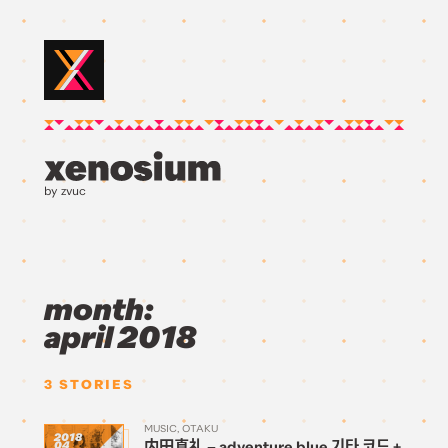
by zvuc
month:
april 2018
3
STORIES
MUSIC
OTAKU
2018
内田真礼 – adventure blue 기타 코드 +
04