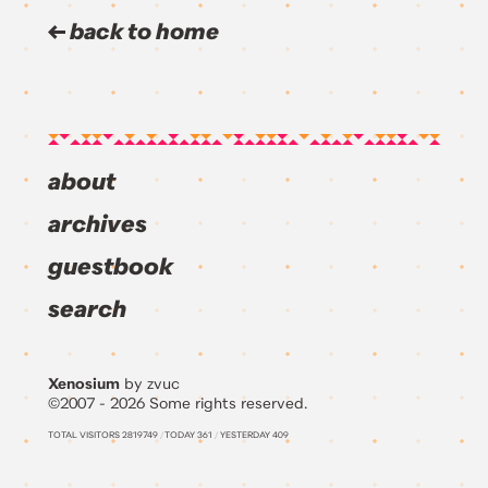
back to home
about
archives
guestbook
search
Xenosium
by zvuc
©2007 - 2026 Some rights reserved.
TOTAL VISITORS
2819749
/
TODAY
361
/
YESTERDAY
409