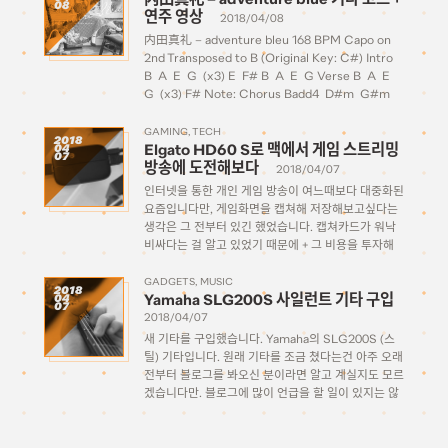
08
연주 영상
2018/04/08
内田真礼 – adventure bleu 168 BPM Capo on
2nd Transposed to B (Original Key: C#) Intro
B A E G (x3) E F# B A E G Verse B A E
G (x3) F# Note: Chorus Badd4 D#m G#m
G […]
GAMING
TECH
2018
Elgato HD60 S로 맥에서 게임 스트리밍
04
07
방송에 도전해보다
2018/04/07
인터넷을 통한 개인 게임 방송이 여느때보다 대중화된
요즘입니다만, 게임화면을 캡쳐해 저장해보고싶다는
생각은 그 전부터 있긴 했었습니다. 캡쳐카드가 워낙
비싸다는 걸 알고 있었기 때문에 + 그 비용을 투자해
무엇을 하고싶은 걸까 하는 개인적인 명분이 서지 않
아서 이제까지 별 생각을 안 하고 […]
GADGETS
MUSIC
2018
Yamaha SLG200S 사일런트 기타 구입
04
07
2018/04/07
새 기타를 구입했습니다. Yamaha의 SLG200S (스
틸) 기타입니다. 원래 기타를 조금 쳤다는건 아주 오래
전부터 블로그를 봐오신 분이라면 알고 계실지도 모르
겠습니다만. 블로그에 많이 언급을 할 일이 있지는 않
았지만 이런 글을 올린 적도 있었고, 옛날엔 간간히 몇
개 곡의 기타 코드를 따서 글을 올리기도 […]