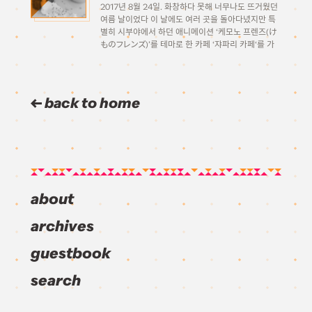
2017년 8월 24일. 화창하다 못해 너무나도 뜨거웠던
여름 날이었다 이 날에도 여러 곳을 돌아다녔지만 특
별히 시부야에서 하던 애니메이션 ‘케모노 프렌즈(け
ものフレンズ)’를 테마로 한 카페 ‘쟈파리 카페‘를 가
보기로 하였다. 2017년 4월 29일부터 아직까지 공표
된 폐점 날짜 없이 2018년 봄까지 꽤 긴 기간 […]
back to home
about
archives
guestbook
search