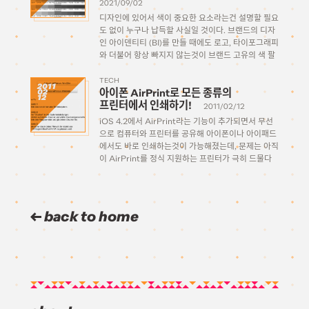
2021/09/02
디자인에 있어서 색이 중요한 요소라는건 설명할 필요
도 없이 누구나 납득할 사실일 것이다. 브랜드의 디자
인 아이덴티티 (BI)를 만들 때에도 로고, 타이포그래피
와 더불어 항상 빠지지 않는것이 브랜드 고유의 색 팔
레트다. 코카콜라 하면 빨강색, 삼성 하면 파랑색… 하
듯이 브랜드가 지정한 시그니쳐 컬러가 있다. 보통 로
TECH
2011
아이폰 AirPrint로 모든 종류의
02
고에서 […]
12
프린터에서 인쇄하기!
2011/02/12
iOS 4.2에서 AirPrint라는 기능이 추가되면서 무선
으로 컴퓨터와 프린터를 공유해 아이폰이나 아이패드
에서도 바로 인쇄하는것이 가능해졌는데, 문제는 아직
이 AirPrint를 정식 지원하는 프린터가 극히 드물다
는 거죠. 간단한 핵을 이용해 모든 기종의 프린터를 공
유할수 있도록 만드는 방법을 알아보도록 하겠습니다.
궁금해하실까봐 미리 말해두지만 이 […]
back to home