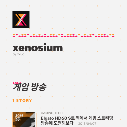
by zvuc
TAG:
게임 방송
1
STORY
GAMING
TECH
2018
Elgato HD60 S로 맥에서 게임 스트리밍
04
07
방송에 도전해보다
2018/04/07