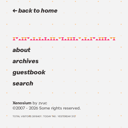
존에 […]
back to home
about
archives
guestbook
search
Xenosium
by zvuc
©2007 - 2026 Some rights reserved.
TOTAL VISITORS
2818401
/
TODAY
140
/
YESTERDAY
313