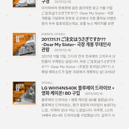
구경
2017/12/10
아키하바라 한복판에 걸린 큼지막한 광고 11월 11일
ご注文はうさぎですか?? ~Dear My Sister~ 극장
개봉을 기념하여 전후로 곳곳에서 각종 콜라보 이벤트
등이 속속 발표되었는데요. 공홈 뉴스 페이지를 보면
한달만에 한 페이지가 다 채워질 정도로 글리젠율이
엄청나게 활발하게 기획되었습니다. ご注文はOIOI
EVENTS
OTAKU
2017
2017.11.11 ご注文はうさぎですか??
12
ですか？？ 개최된 이벤트중 대표적으로 […]
10
~Dear My Sister~ 극장 개봉 무대인사
관람
2017/12/10
2017년 11월 11일, 드디어 전국 전세계의 고치우사 난
민들이 구제받는 날입니다. 바로 ご注文はうさぎです
か?? ~Dear My Sister~ (주문은 토끼입니까??) 스
페셜 에피소드가 일본 극장에서 개봉하는 날! 2015년
12월에 TVA 2기 방영이 끝난지 거의 2년 후에 드디
어! 11월 11일이라는 날은 고치우사 팬들에게는 특별
OTAKU
2013
LG WH14NS40K 블루레이 드라이브 +
05
한 의미를 […]
16
영화 케이온! BD 구입
2013/05/16
블루레이 드라이브 + 영화 케이온 BD를 질렀습니다.
블루레이 드라이브는, 뭔가 굉장히 타이밍이 늦었다는
느낌.. 이제야 샀냐! 라는 느낌입니다. 아무튼, LG의
14배속 BD-RE 드라이브를 구입했습니다. 갑자기 사
게 된 계기는, 지난주에야 비로소 미루고 미루던 케이
온 극장판을 봤는데, 너무 감격한 나머지 그대로 아마