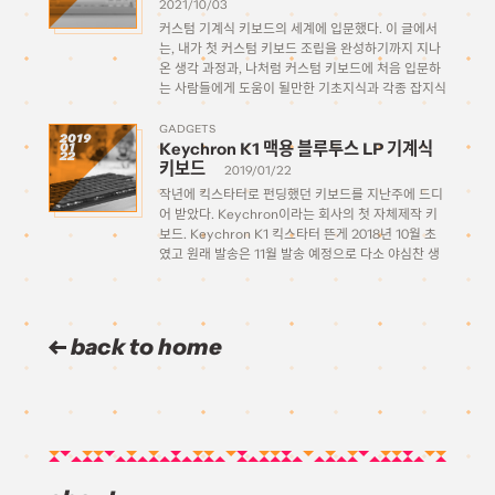
2021/10/03
커스텀 기계식 키보드의 세계에 입문했다. 이 글에서
는, 내가 첫 커스텀 키보드 조립을 완성하기까지 지나
온 생각 과정과, 나처럼 커스텀 키보드에 처음 입문하
는 사람들에게 도움이 될만한 기초지식과 각종 잡지식
에 대한 설명을 섞어 이야기해보려고 한다. “더 좋은
키보드”를 찾아서… 컴퓨터와 뗄래야 뗄 수 […]
GADGETS
2019
Keychron K1 맥용 블루투스 LP 기계식
01
22
키보드
2019/01/22
작년에 킥스타터로 펀딩했던 키보드를 지난주에 드디
어 받았다. Keychron이라는 회사의 첫 자체제작 키
보드. Keychron K1 킥스타터 뜬게 2018년 10월 초
였고 원래 발송은 11월 발송 예정으로 다소 야심찬 생
산 계획을 뽐내고 있었던 녀석이지만… 이제까지의 킥
스타터 경험으로 미루어 볼 때 절대로 11월에 받으리
라고 […]
back to home