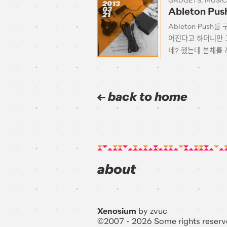
GADGETS
MUSIC
2013
03
Ableton Pus
21
Ableton Pus
어진다고 하더니만 
네? 했는데 본체를 
back to home
about
Xenosium
by zvuc
©2007 - 2026 Some rights reserv