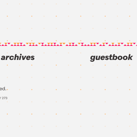
archives
guestbook
ed.
Y
273