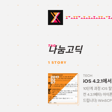
TAG:
나눔고딕
1
STORY
TECH
2011
02
iOS 4.2.
07
10단계 과정 iOS 
전 4.3.1베타) 아이
드립니다) WinSCP i