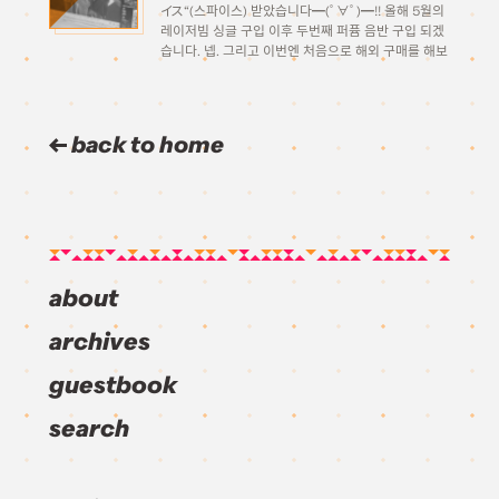
イス“(스파이스) 받았습니다━(ﾟ∀ﾟ)━!! 올해 5월의
레이저빔 싱글 구입 이후 두번째 퍼퓸 음반 구입 되겠
습니다. 넵. 그리고 이번엔 처음으로 해외 구매를 해보
았습니다. 원래는 아마존에서 사려고 적절한 시기에
예약해야징 하고 있었는데 어느새 들어가보니 그새
out of stock…그래서 […]
back to home
about
archives
guestbook
search