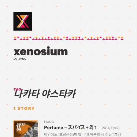
by zvuc
TAG:
나카타 야스타카
1
STORY
MUSIC
2011
Perfume – スパイス + 외 1
11
2011/11/08
08
이번에도! 초회한정반! 입니다! 퍼퓸의 새 싱글 “スパ