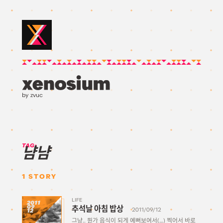
by zvuc
TAG:
냠냠
1
STORY
LIFE
2011
09
추석날 아침 밥상
2011/09/12
12
그냥.. 뭔가 음식이 되게 예뻐보여서(…) 찍어서 바로