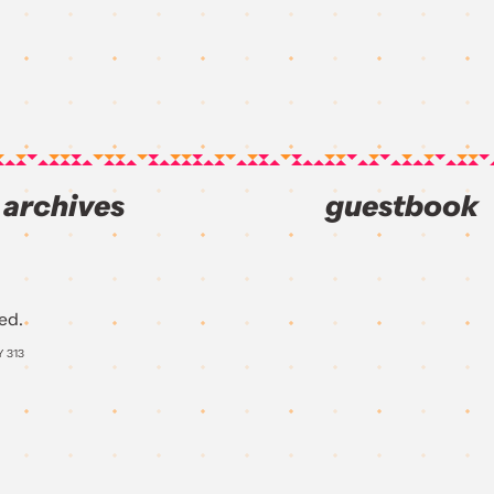
archives
guestbook
ed.
Y
313