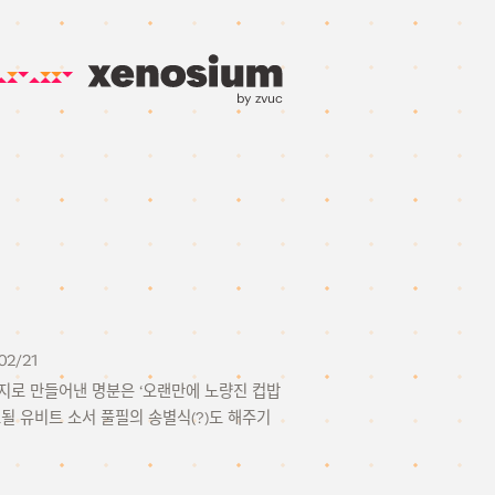
by zvuc
02/21
억지로 만들어낸 명분은 ‘오랜만에 노량진 컵밥
될 유비트 소서 풀필의 송별식(?)도 해주기