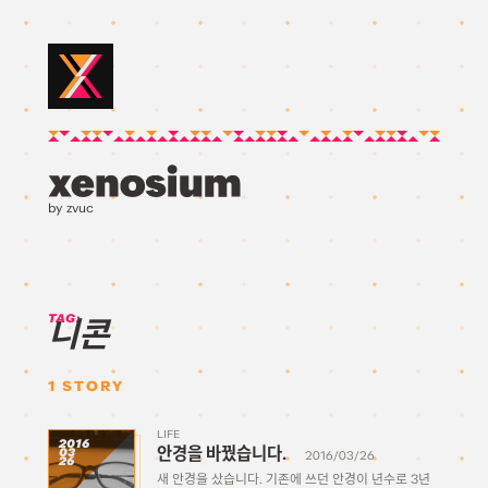
by zvuc
TAG:
니콘
1
STORY
LIFE
2016
안경을 바꿨습니다.
03
2016/03/26
26
새 안경을 샀습니다. 기존에 쓰던 안경이 년수로 3년