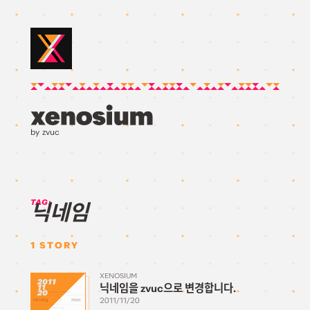
by zvuc
TAG:
닉네임
1
STORY
XENOSIUM
2011
닉네임을 zvuc으로 변경합니다.
11
20
2011/11/20