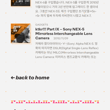
NEX-6을 구입했습니다. NEX-5를 구입한게 2010년
11월이었으니 거의 2년 반만에 업그레이드 한 셈이네
요. 그동안 NEX-5도 제가 구입했던 초기모델->5n-
>5r 까지 벌써 두차례 리비젼이 나왔고 NEX-7,
NEX-6 순서대로 상위 기종 라인업이 추가되고 렌즈
군도 2년전에 비해서는 정말 다양해졌습니다. 다른 경
GADGETS
2010
ktkr!!! Part IX – Sony NEX-5
11
쟁사들도 활발하게 미러리스 시장에 뛰어들었고, […]
09
Mirrorless Interchangeable Lens
Camera
2010/11/09
카메라 왔다아아아!!!(・∀・)Sony Alpha NEX-5. 정
확히 따지자면 DSLR(Digital Single-Lens Reflex)
카메라는 아닌 MILC(Mirrorless Interchangeable
Lens Camera: 미러리스 렌즈교환식 카메라) 또는
EVIL(Electronic Viewfinder Interchangeable
Lens: 전자식 뷰파인더 렌즈교환식) 또는 하이브리드
카메라라고도 불리는 녀석인데… 요즘 광고도 그렇고
그냥 다 데세랄로 몰아가는 분위기니 그냥 대충 […]
back to home