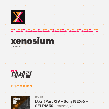
by zvuc
TAG:
데세랄
2
STORIES
GADGETS
2013
ktkr!! Part XIV – Sony NEX-6 +
05
25
SELP1650
2013/05/25