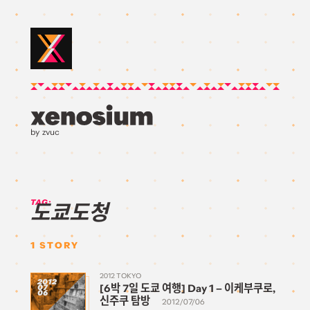
by zvuc
TAG:
도쿄도청
1
STORY
2012 TOKYO
2012
[6박 7일 도쿄 여행] Day 1 – 이케부쿠로,
07
06
신주쿠 탐방
2012/07/06