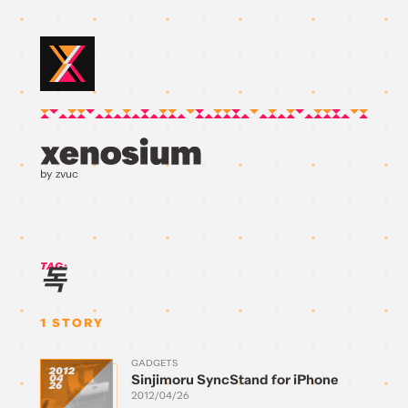
by zvuc
TAG:
독
1
STORY
GADGETS
2012
Sinjimoru SyncStand for iPhone
04
26
2012/04/26