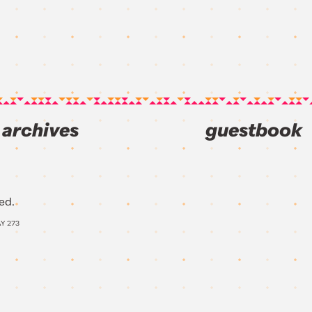
archives
guestbook
ed.
AY
273