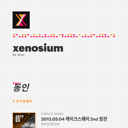
by zvuc
TAG:
동인
1
STORY
EVENTS
MUSIC
2013
2013.05.04 케이크스퀘어 2nd 참관
05
04
2013/05/04