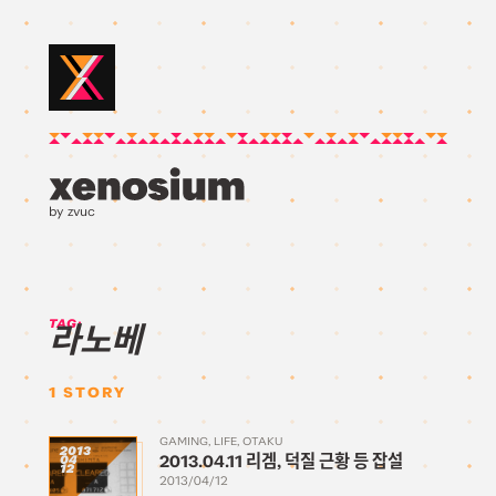
by zvuc
TAG:
라노베
1
STORY
GAMING
LIFE
OTAKU
2013
2013.04.11 리겜, 덕질 근황 등 잡설
04
12
2013/04/12