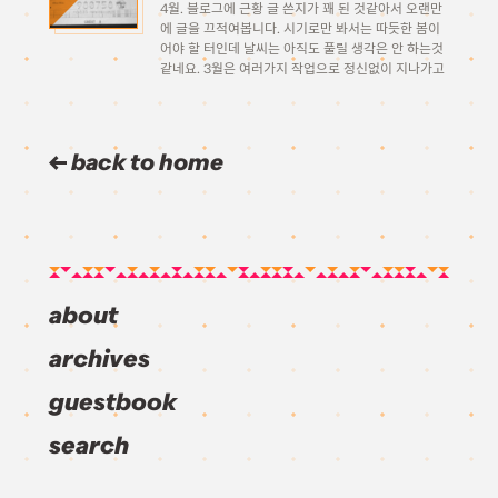
4월. 블로그에 근황 글 쓴지가 꽤 된 것같아서 오랜만
에 글을 끄적여봅니다. 시기로만 봐서는 따듯한 봄이
어야 할 터인데 날씨는 아직도 풀릴 생각은 안 하는것
같네요. 3월은 여러가지 작업으로 정신없이 지나가고
4월 1일의 만우절 이벤트 기획때문에 쉴새없이 새 달
로 넘어왔네요. 여전히 공익 […]
back to home
about
archives
guestbook
search