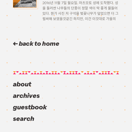
2016년 11월 7일 월요일. 마츠모토 성에 도착했다. 성
을 둘러싼 나무들의 단풍이 정말 색이 딱 좋게 물들어
있다. 뭔가 사진 저 구석을 벚꽃나무가 덮었으면 더 그
럴싸해 보였을것같긴 하지만, 이건 이것대로 가을의
느낌이 나서 나쁘지 않다(?) 성(城)덕후 는 아니라 아
직 성들의 디자인의 특징은 […]
back to home
about
archives
guestbook
search