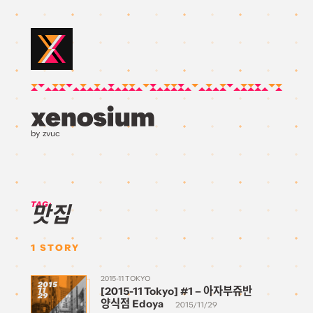
by zvuc
TAG:
맛집
1
STORY
2015-11 TOKYO
2015
[2015-11 Tokyo] #1 – 아자부쥬반
11
29
양식점 Edoya
2015/11/29