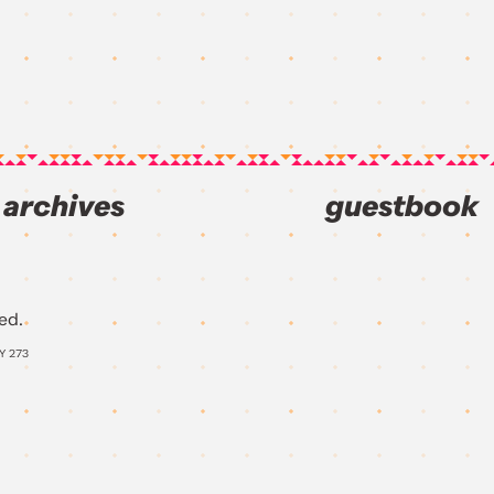
archives
guestbook
ed.
AY
273