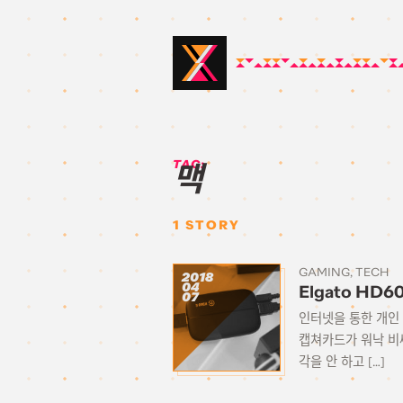
TAG:
맥
1
STORY
GAMING
TECH
2018
04
Elgato H
07
인터넷을 통한 개인
캡쳐카드가 워낙 비싸
각을 안 하고 […]