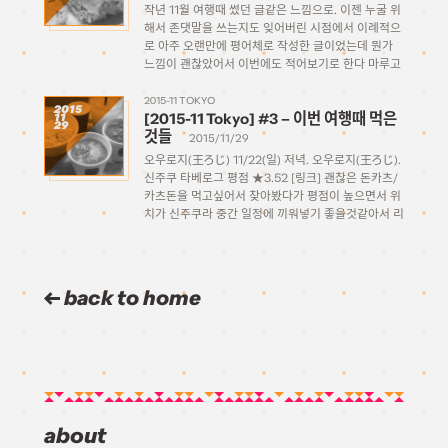
작년 11월 여행때 썼던 글같은 느낌으로. 이젠 누굴 위
해서 존댓말을 쓰는지도 잊어버린 시점에서 이례적으
로 아주 오랜만에 평어체로 작성한 글이었는데 뭔가
느낌이 괜찮았어서 이번에도 적어보기로 한다 마루고
(丸五) 8/25(목) 저녁. 아키하바라작성시점 타베로그
평점 ★3.97 [링크] 예전에 오사카에서 먹었던 느낌의
2015-11 TOKYO
2015
[2015-11 Tokyo] #3 – 이번 여행때 먹은
11
고급 돈카츠가 땡겨서 […]
29
것들
2015/11/29
오우로지(王ろじ) 11/22(일) 저녁. 오우로지(王ろじ).
신주쿠 타베로그 평점 ★3.52 [링크] 괜찮은 돈카츠/
카츠돈을 먹고싶어서 찾아봤다가 평점이 높으면서 위
치가 신주쿠라 중간 일정에 끼워넣기 좋을것같아서 리
스트에 넣어두었던 곳이다. 일요일 낮에 디지몬을 보
고 나서 저녁에 코코사케 보기 전에 그 사이 타이밍에
먹을까 하고 식당을 가봤는데, […]
back to home
about