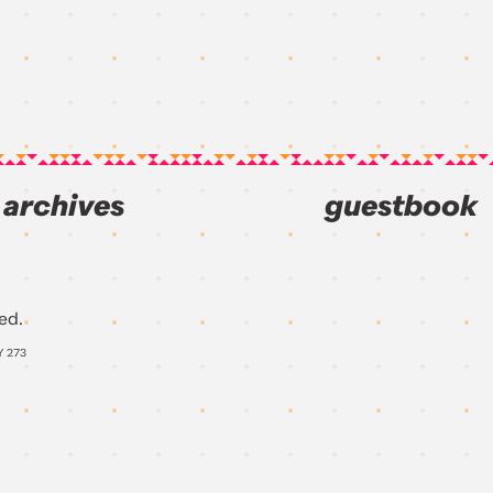
archives
guestbook
ed.
Y
273