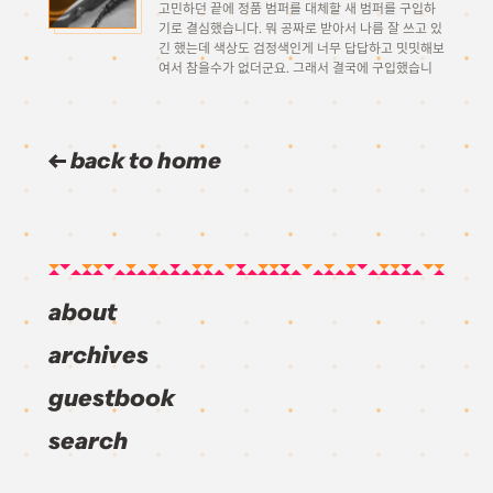
고민하던 끝에 정품 범퍼를 대체할 새 범퍼를 구입하
기로 결심했습니다. 뭐 공짜로 받아서 나름 잘 쓰고 있
긴 했는데 색상도 검정색인게 너무 답답하고 밋밋해보
여서 참을수가 없더군요. 그래서 결국에 구입했습니
다. 아이폰4용 블레이드 범퍼입니다. 국내 제품이며,
소비자가격 69500원(….) 왜 이리 비싼고 하니 바로
‘프리미엄’ […]
back to home
about
archives
guestbook
search