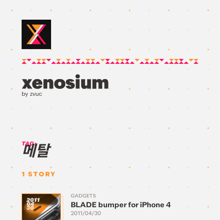
by zvuc
TAG:
메탈
1
STORY
GADGETS
2011
BLADE bumper for iPhone 4
04
30
2011/04/30