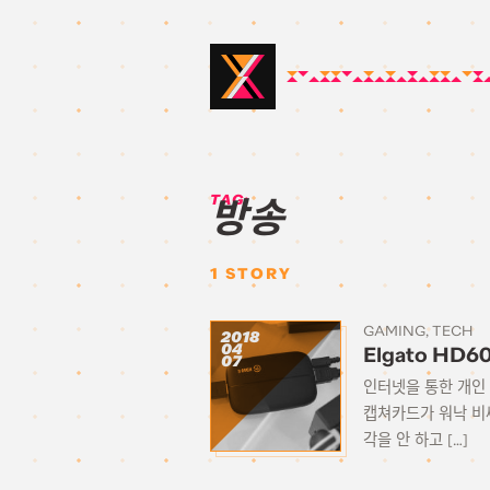
TAG:
방송
1
STORY
GAMING
TECH
2018
04
Elgato H
07
인터넷을 통한 개인
캡쳐카드가 워낙 비싸
각을 안 하고 […]