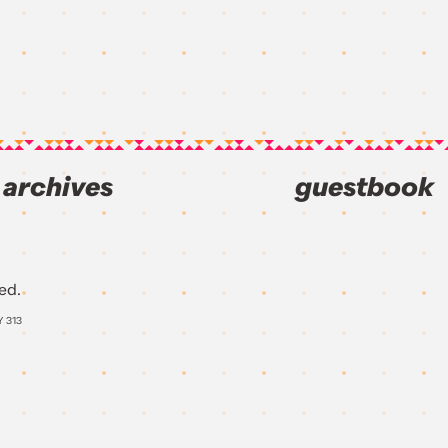
archives
guestbook
ed.
Y
313