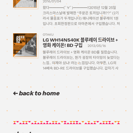
2016/01/04
왔다━━━━(ﾟ∀ﾟ)━━━━!!2015년 12월 25일
크리스마스날에 발매한 “주문은 토끼입니까??” (2기
라서 물음표가 두개입니다) 애니메이션 블루레이 1권
입니다. 초회한정판으로 아마존에서 구입했습니다. 처
음으로 신품으로 모아보기로 결심한 애니메이션 블루
레이인만큼 전권구입 특전을 모아보고자 아마존 할인
OTAKU
2013
LG WH14NS40K 블루레이 드라이브 +
05
도 못받고 풀 가격을 내야만 하는 지갑에 구멍날 운
16
영화 케이온! BD 구입
명… 크흑; 하지만 기쁩니다. 마음은 뿅뿅! […]
2013/05/16
블루레이 드라이브 + 영화 케이온 BD를 질렀습니다.
블루레이 드라이브는, 뭔가 굉장히 타이밍이 늦었다는
느낌.. 이제야 샀냐! 라는 느낌입니다. 아무튼, LG의
14배속 BD-RE 드라이브를 구입했습니다. 갑자기 사
게 된 계기는, 지난주에야 비로소 미루고 미루던 케이
온 극장판을 봤는데, 너무 감격한 나머지 그대로 아마
존에 […]
back to home