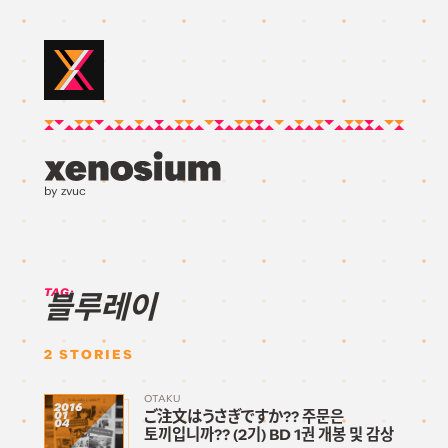
by zvuc
TAG:
블루레이
2
STORIES
OTAKU
2016
ご注文はうさぎですか?? 주문은
01
04
토끼입니까?? (2기) BD 1권 개봉 및 감상