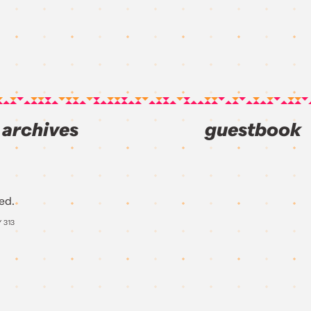
archives
guestbook
ed.
Y
313