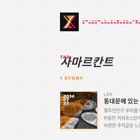
TAG:
사마르칸트
1
STORY
LIFE
2014
07
동대문에 있는
27
몇주전인가 루리웹 베
반동안 카자흐스탄이
아련한 추억같은 느낌