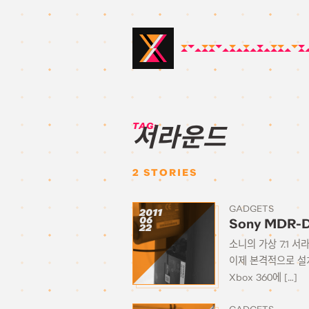
TAG:
서라운드
2
STORIES
GADGETS
2011
06
Sony MDR-D
22
소니의 가상 7.1 서
이제 본격적으로 설치
Xbox 360에 […]