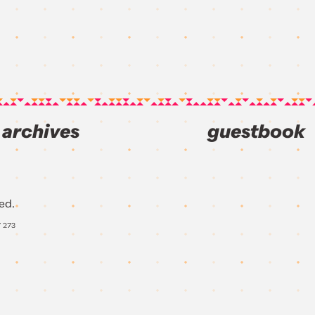
archives
guestbook
ed.
Y
273