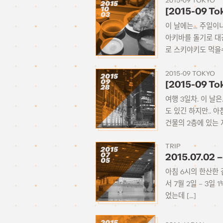
2015-09 TOKYO
2015
10
[2015-09 To
03
이 날에는… 주일이니
아키바를 돌기로 대
로 스키야키도 먹을수
2015-09 TOKYO
2015
09
[2015-09 To
28
여행 3일차. 이 날
도 있긴 하지만..
건물의 2층에 있는 
TRIP
2015
07
2015.07.0
05
아침 6시의 한산한
서 7월 2일 – 3
었는데 […]
2015