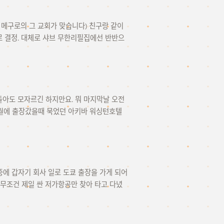
던 메구로의 그 교회가 맞습니다) 친구랑 같이
 결정. 대체로 샤브 무한리필집에선 반반으
돌아도 모자르긴 하지만요. 뭐 마지막날 오전
7월에 출장갔을때 묵었던 아키바 워싱턴호텔
에 갑자기 회사 일로 도쿄 출장을 가게 되어
라 무조건 제일 싼 저가항공만 찾아 타고 다녔