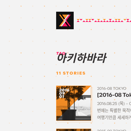
TAG:
아키하바라
11
STORIES
2016-08 TOKYO
2016
09
[2016-08 T
01
2016.08.25 (목
번에는 특별한 목적이
여행기만큼 세세하게 