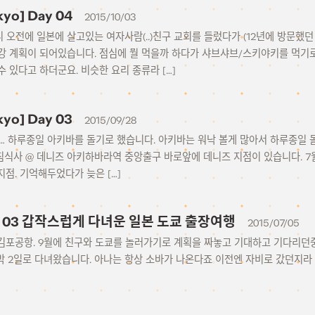
kyo] Day 04
2015/10/03
 오전에 일본에 살고있는 여자사람(..)친구 교회를 들렀다가 (12년에 방문했
강 계획이 되어있습니다. 점심에 뭘 먹을까 하다가 샤브샤브/스키야키를 먹기로
 있다고 하더군요. 비슷한 요리 종류라 […]
kyo] Day 03
2015/09/28
은… 하루종일 아키바를 돌기로 했습니다. 아키바는 워낙 볼게 많아서 하루종일 
 아침식사 @ 데니즈 아키하바라역 중앙출구 바로앞에 데니즈 지점이 있습니다. 
지점. 기억해두었다가 늦은 […]
2 – 03 갑작스럽게 다녀운 일본 도쿄 출장여행
2015/07/05
 김포공항. 9월에 친구와 도쿄를 놀러가기로 계획을 짜놓고 기대하고 기다리던중
일 1박 2일로 다녀왔습니다. 아나는 항상 소바가 나온다죠 이전엔 자비로 갔던지