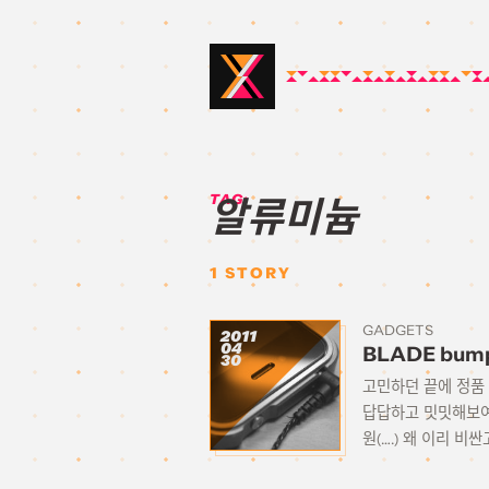
TAG:
알류미늄
1
STORY
GADGETS
2011
04
BLADE bumpe
30
고민하던 끝에 정품
답답하고 밋밋해보여
원(….) 왜 이리 비싼