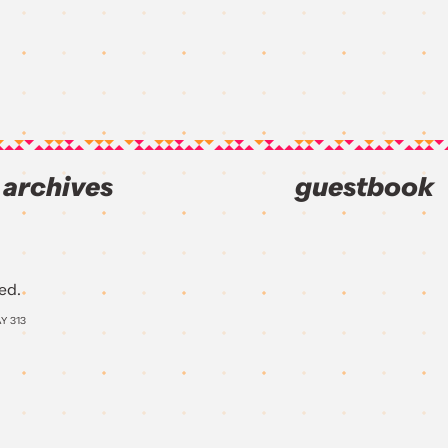
archives
guestbook
ed.
AY
313