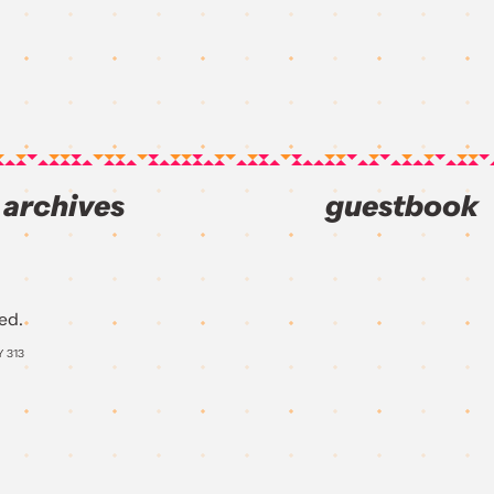
archives
guestbook
ed.
Y
313