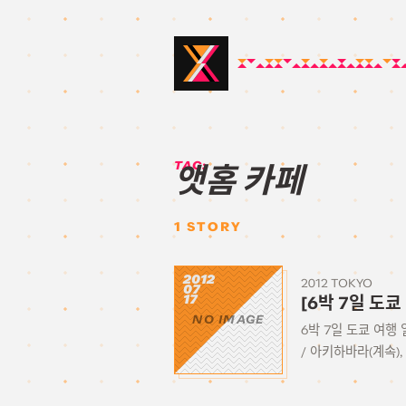
TAG:
앳홈 카페
1
STORY
2012
2012 TOKYO
07
17
[6박 7일 도쿄
NO IMAGE
6박 7일 도쿄 여행 
/ 아키하바라(계속), 