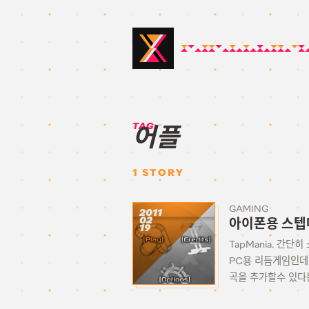
TAG:
어플
1
STORY
GAMING
2011
02
아이폰용 스텝매
19
TapMania. 간
PC용 리듬게임인데
곡을 추가할수 있다