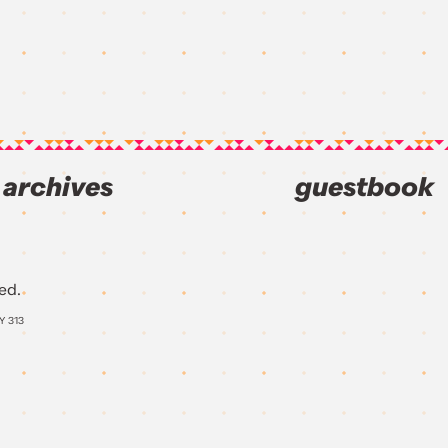
archives
guestbook
ed.
AY
313