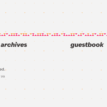
archives
guestbook
ed.
Y
313