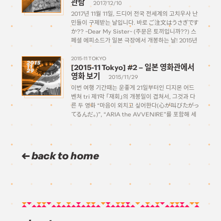
관람
2017/12/10
2017년 11월 11일, 드디어 전국 전세계의 고치우사 난
민들이 구제받는 날입니다. 바로 ご注文はうさぎです
か?? ~Dear My Sister~ (주문은 토끼입니까??) 스
페셜 에피소드가 일본 극장에서 개봉하는 날! 2015년
12월에 TVA 2기 방영이 끝난지 거의 2년 후에 드디
어! 11월 11일이라는 날은 고치우사 팬들에게는 특별
2015-11 TOKYO
2015
[2015-11 Tokyo] #2 – 일본 영화관에서
11
한 의미를 […]
29
영화 보기
2015/11/29
이번 여행 기간때는 운좋게 21일부터인 디지몬 어드
벤쳐 tri 제1막 「재회」의 개봉일이 겹쳐서, 그것과 다
른 두 영화 “마음이 외치고 싶어한다(心が叫びたがっ
てるんだ。)”, “ARIA the AVVENIRE”를 포함해 세
편의 작품을 보고 왔습니다. 덕분에 일본 영화관 온라
인 예매도 처음으로 도전해봤는데요, 그 과정을 한번
정리해 남겨볼까 […]
back to home