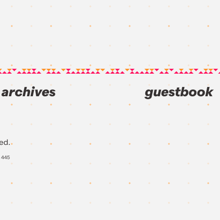
archives
guestbook
ed.
Y
445