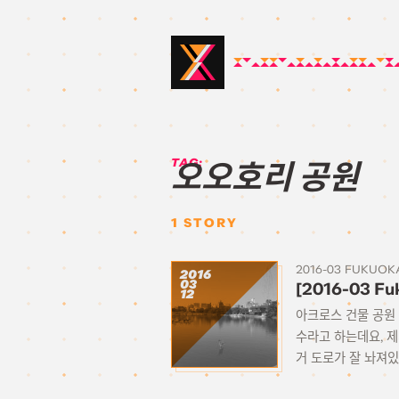
TAG:
오오호리 공원
1
STORY
2016-03 FUKUOK
2016
03
[2016-03 F
12
아크로스 건물 공원 
수라고 하는데요, 
거 도로가 잘 놔져있고