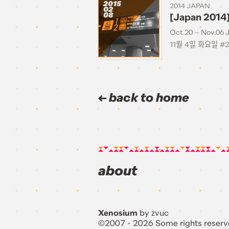
2015
2014 JAPAN
02
08
[Japan 20
Oct.20 – Nov.06 
11월 4일 화요일 #
back to home
about
Xenosium
by zvuc
©2007 - 2026 Some rights reserv