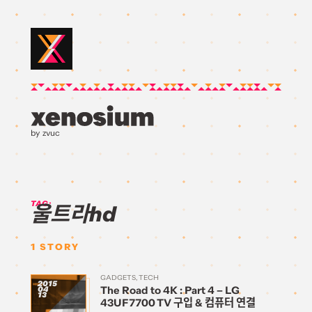
by zvuc
TAG:
울트라hd
1
STORY
GADGETS
TECH
2015
The Road to 4K : Part 4 – LG
04
13
43UF7700 TV 구입 & 컴퓨터 연결