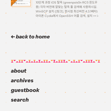
10단계 과정 iOS 탈옥 (greenpois0n RC5 윈도우
용) 각자 버전에 알맞는 탈옥 툴 검색해 사용하시길.
WinSCP 설치 ([링크], 현시점 최신버전 4.3.1베타)
아이폰 Cydia에서 OpenSSH 어플 검색, 설치 >> i-
Funbox 다운로드, 압축 풀고 실행 (iFunbox가 훨씬
쓰기 간편하므로 추천드립니다) WinSCP i-Funbox
에서 /System/Library/Fonts 폴더내 […]
back to home
about
archives
guestbook
search