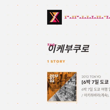
TAG:
이케부쿠로
1
STORY
2012
2012 TOKYO
07
06
[6박 7일 도쿄
6박 7일 도쿄 여행 
/ 아키하바라(계속), 