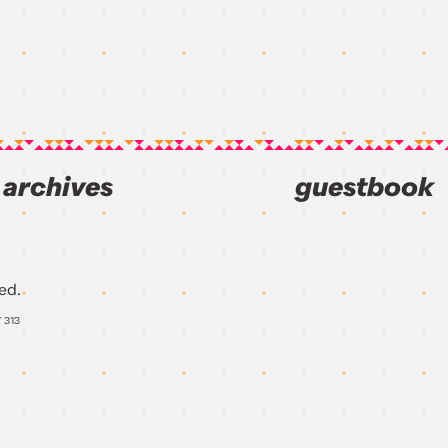
archives
guestbook
ed.
Y
313