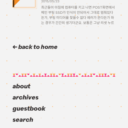
2015/05/23
최근들어 아침에 컴퓨터를 키고 나면 POST화면에서
메인 부팅 SSD가 인식이 안되어서 그대로 멈춰있다
든가, 부팅 미디어를 찾을수 없다 에러가 뜬다든가 하
는 경우가 간간히 생기더군요. 보통은 그냥 리셋 누르
거나 껐다 키면 제대로 되는데, 오늘은 그렇게 해도 아
예 부팅이 안 되길래 뚜껑을 열어서 […]
back to home
about
archives
guestbook
search