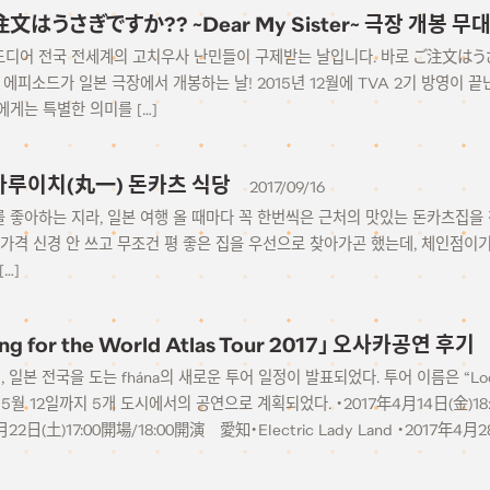
1 ご注文はうさぎですか?? ~Dear My Sister~ 극장 개봉 
일, 드디어 전국 전세계의 고치우사 난민들이 구제받는 날입니다. 바로 ご注文はうさぎで
에피소드가 일본 극장에서 개봉하는 날! 2015년 12월에 TVA 2기 방영이 끝난
게는 특별한 의미를 […]
3 마루이치(丸一) 돈카츠 식당
2017/09/16
좋아하는 지라, 일본 여행 올 때마다 꼭 한번씩은 근처의 맛있는 돈카츠집을 
 가격 신경 안 쓰고 무조건 평 좋은 집을 우선으로 찾아가곤 했는데, 체인점이
…]
ing for the World Atlas Tour 2017」 오사카공연 후기
, 일본 전국을 도는 fhána의 새로운 투어 일정이 발표되었다. 투어 이름은 “Looking f
 – 5월 12일까지 5개 도시에서의 공연으로 계획되었다. ・2017年4月14日(金)1
4月22日(土)17:00開場/18:00開演 愛知・Electric Lady Land ・2017年4
017年5月6日(土)17:00開場/18:00開演 大阪・なんばHatch ・2017年5月12日
） […]