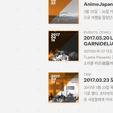
04
22
AnimeJapa
3월 25일 – 26일
으로 여행을 잡았던건
EVENTS
OTAKU
2017
04
2017.03.20
16
GARNiDEL
2017.03.19-2
「Lantis Pre
소리를 피로(披露)하
TRIP
2017
04
2017.03.2
13
2017년 3월 23
기로 했다. 츠타야
온 사람들에게 이야기