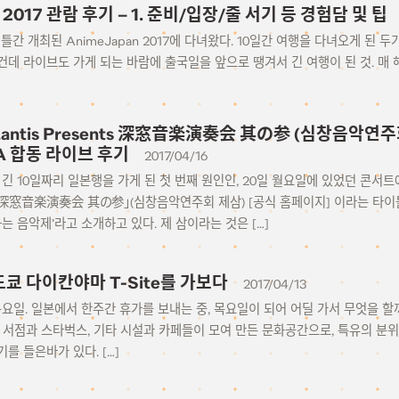
n 2017 관람 후기 – 1. 준비/입장/줄 서기 등 경험담 및 팁
 이틀간 개최된 AnimeJapan 2017에 다녀왔다. 10일간 여행을 다녀오게 된
데 라이브도 가게 되는 바람에 출국일을 앞으로 땡겨서 긴 여행이 된 것. 매 해
 Lantis Presents 深窓音楽演奏会 其の参 (심창음악연주회 제
iA 합동 라이브 후기
2017/04/16
7 다소 긴 10일짜리 일본행을 가게 된 첫 번째 원인인, 20일 월요일에 있었던 콘
sents 深窓音楽演奏会 其の参」(심창음악연주회 제삼) [공식 홈페이지] 이라는 타
는 음악제’라고 소개하고 있다. 제 삼이라는 것은 […]
3 도쿄 다이칸야마 T-Site를 가보다
2017/04/13
일 목요일. 일본에서 한주간 휴가를 보내는 중, 목요일이 되어 어딜 가서 무엇을 할
의 서점과 스타벅스, 기타 시설과 카페들이 모여 만든 문화공간으로, 특유의 분
를 들은바가 있다. […]