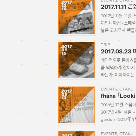
EVENTS
OTAKU
2017
12
2017.11.1
10
2017년 11월 11
끼입니까??) 스페셜 
날은 고치우사 팬들에
TRIP
2017
09
2017.08.2
16
개인적으로 돈카츠를 
좀 넉넉하게 잡아서
라든가. 이제까지는 [
EVENTS
OTAKU
2017
05
fhána 「Look
13
2016년 12월 즈음에
2017년 4월 14일
garden ・2017年
DRUM Be-1 ・2
DiverCity（TOKYO
EVENTS
OTAKU
2017