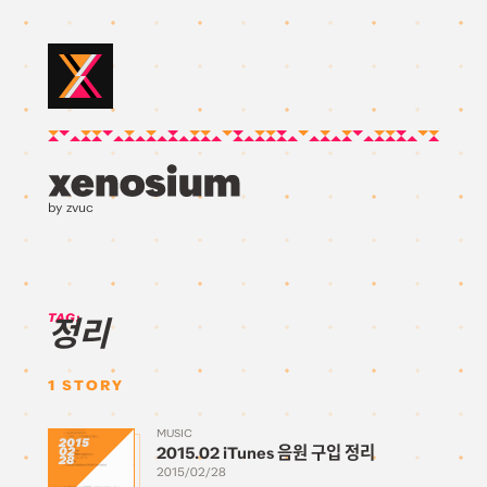
by zvuc
TAG:
정리
1
STORY
MUSIC
2015
2015.02 iTunes 음원 구입 정리
02
28
2015/02/28