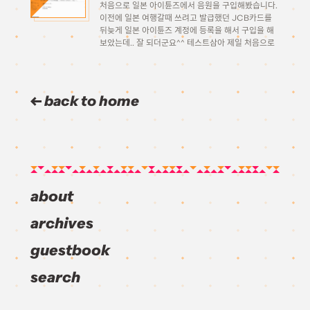
처음으로 일본 아이튠즈에서 음원을 구입해봤습니다.
이전에 일본 여행갈때 쓰려고 발급했던 JCB카드를
뒤늦게 일본 아이튠즈 계정에 등록을 해서 구입을 해
보았는데.. 잘 되더군요^^ 테스트삼아 제일 처음으로
구입했던게 위 이미지 맨 아래에 있는 <행복 그래피티
>오프닝 곡인 사카모토 마아야 – <幸せについて私が
知っている5つの方法> (행복에 대해 내가 […]
back to home
about
archives
guestbook
search