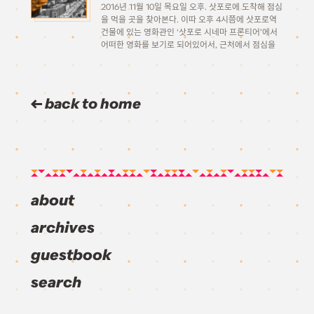
2016년 11월 10일 목요일 오후. 삿포로에 도착해 점심
을 먹을 곳을 찾아본다. 이따 오후 4시쯤에 삿포로역
건물에 있는 영화관인 ‘삿포로 시네마 프론티어’에서
어떠한 영화를 보기로 되어있어서, 근처에서 점심을
해결해야한다. 다행히도 삿포로역 건물이 백화점과
JR타워와 연결되어있고 식당가라든가 조성이 잘 되
어있어서, 폭넓은 선택지중에서 […]
back to home
about
archives
guestbook
search