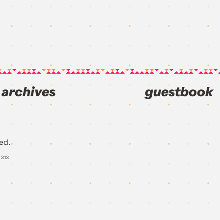
archives
guestbook
ed.
Y
313